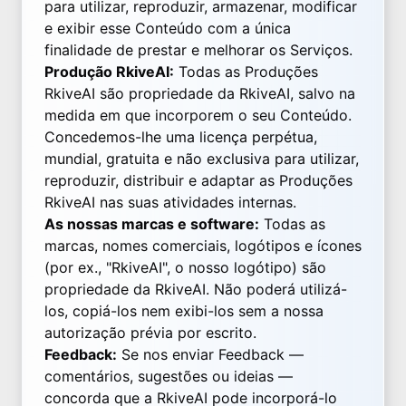
para utilizar, reproduzir, armazenar, modificar
e exibir esse Conteúdo com a única
finalidade de prestar e melhorar os Serviços.
Produção RkiveAI:
Todas as Produções
RkiveAI são propriedade da RkiveAI, salvo na
medida em que incorporem o seu Conteúdo.
Concedemos-lhe uma licença perpétua,
mundial, gratuita e não exclusiva para utilizar,
reproduzir, distribuir e adaptar as Produções
RkiveAI nas suas atividades internas.
As nossas marcas e software:
Todas as
marcas, nomes comerciais, logótipos e ícones
(por ex., "RkiveAI", o nosso logótipo) são
propriedade da RkiveAI. Não poderá utilizá-
los, copiá-los nem exibi-los sem a nossa
autorização prévia por escrito.
Feedback:
Se nos enviar Feedback —
comentários, sugestões ou ideias —
concorda que a RkiveAI pode incorporá-lo