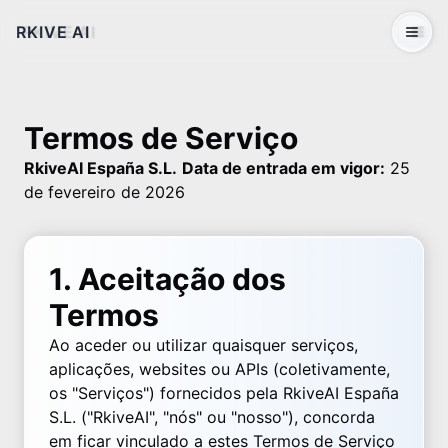
RKIVE AI
Open 
Termos de Serviço
RkiveAI España S.L.
Data de entrada em vigor:
25
de fevereiro de 2026
1. Aceitação dos
Termos
Ao aceder ou utilizar quaisquer serviços,
aplicações, websites ou APIs (coletivamente,
os "Serviços") fornecidos pela RkiveAI España
S.L. ("RkiveAI", "nós" ou "nosso"), concorda
em ficar vinculado a estes Termos de Serviço