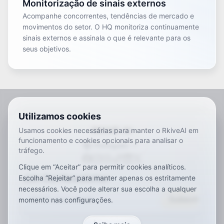
Monitorização de sinais externos
Acompanhe concorrentes, tendências de mercado e
movimentos do setor. O HQ monitoriza continuamente
sinais externos e assinala o que é relevante para os
seus objetivos.
Utilizamos cookies
RKIVE AI
Usamos cookies necessárias para manter o RkiveAI em
funcionamento e cookies opcionais para analisar o
Português
tráfego.
ar
de
en
es
fr
ja
ko
pt
vi
zh
x-default
Clique em “Aceitar” para permitir cookies analíticos.
Join Our Newsletter
Escolha “Rejeitar” para manter apenas os estritamente
necessários. Você pode alterar sua escolha a qualquer
Subscribe
momento nas configurações.