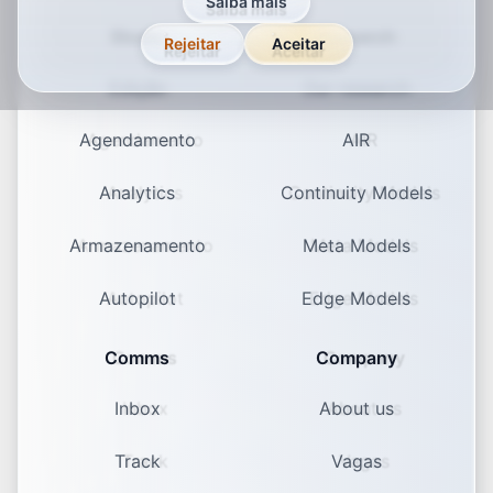
Saiba mais
Studio
Research
Rejeitar
Aceitar
Edição
Our research
Agendamento
AIR
Analytics
Continuity Models
Armazenamento
Meta Models
Autopilot
Edge Models
Comms
Company
Inbox
About us
Track
Vagas