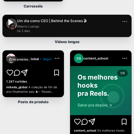
favorita 💕 Sol, caminhada longa,
café demais e zero pressa.
Carrosséis
#weekendvibes #couplegoals
12:34
Um dia como CEO | Behind the Scenes 🎬
Alberto Luengo
há 2 dias
Vídeos longos
content_school
CS
mikeda_global
• Seguir
Ver produtos
1/5
Os melhores
1.247 curtidas
hooks
mikeda_global
A coleção de fim de
pra Reels.
ano finalmente saiu 🎄✨ Passei
semanas ajustando os detalhes (e
sim, mudei de ideia umas 20 vezes).
Posts de produto
Salve pra depois →
Qual peça você mais curtiu no drop?
content_school
Os melhores hooks