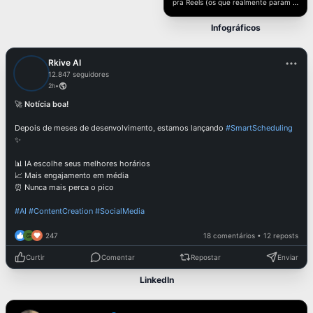
pra Reels (os que realmente param o
scroll). Salvando isso pra não perder
de novo. #contentcreator #reels
Infográficos
Rkive AI
12.847 seguidores
2h
•
🚀
Notícia boa!
Depois de meses de desenvolvimento, estamos lançando
#SmartScheduling
✨
📊 IA escolhe seus melhores horários
📈 Mais engajamento em média
⏰ Nunca mais perca o pico
#AI #ContentCreation #SocialMedia
247
18 comentários • 12 reposts
👏
Curtir
Comentar
Repostar
Enviar
LinkedIn