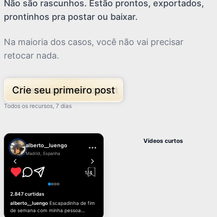
Não são rascunhos. Estão prontos, exportados,
prontinhos pra postar ou baixar.
Na maioria dos casos, você não vai precisar
retocar nada.
Crie seu primeiro post
12K
Todos os recursos, 7 dias
@albertoluengo
234
POV: você posta por 30 dias e seus
analytics ficam irreais 📈🔥 #creator
#growth
Vídeos curtos
alberto__luengo
Madrid, Espanha
1/4
2.847 curtidas
alberto__luengo
Escapadinha de fim
de semana com minha pessoa