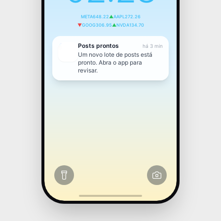
META
648.22
▲
AAPL
272.26
▼
GOOG
306.95
▲
NVDA
134.70
Posts prontos
há 3 min
Um novo lote de posts está
pronto. Abra o app para
revisar.