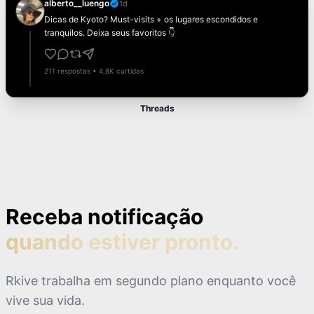
alberto__luengo
1d
Dicas de Kyoto? Must-visits + os lugares escondidos e
tranquilos. Deixa seus favoritos 👇
211 respostas • 4,8K curtidas
Threads
Receba notificação
quando estiver pronto.
Rkive trabalha em segundo plano enquanto você
vive sua vida.