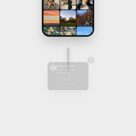
alberto__luengo
1/4
2.847 curtidas