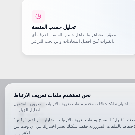
تحليل حسب المنصة
تصوّر المشاعر والتفاعل حسب المنصة. اعرف أي
القنوات تُنتج أفضل المحادثات وأين يجب التركيز.
نحن نستخدم ملفات تعريف الارتباط
نستخدم ملفات تعريف الارتباط الضرورية لتشغيل RkiveAI وملفات اختيارية
RKIVE AI
لتحليل الزيارات.
العربية
ضغط "قبول" للسماح بملفات تعريف الارتباط التحليلية، أو اختر "رفض"
ar
de
en
es
fr
ja
ko
pt
vi
zh
x-default
احتفاظ بالملفات الضرورية فقط. يمكنك تغيير اختيارك في أي وقت من
الإعدادات.