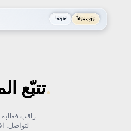
جرّب مجاناً
Log in
قِس مدى الوصول.
تتبّع ا
راقب فعالية 
التواصل. افهم من هو متحمس ومن هو بارد وأين تؤتي جهودك ثمارها.