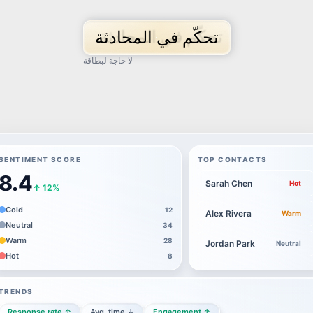
تحكّم في المحادثة
لا حاجة لبطاقة
SENTIMENT SCORE
TOP CONTACTS
8.4
Sarah Chen
Hot
↑ 12%
Cold
12
Alex Rivera
Warm
Neutral
34
Warm
28
Jordan Park
Neutral
Hot
8
TRENDS
Response rate ↑
Avg. time ↓
Engagement ↑