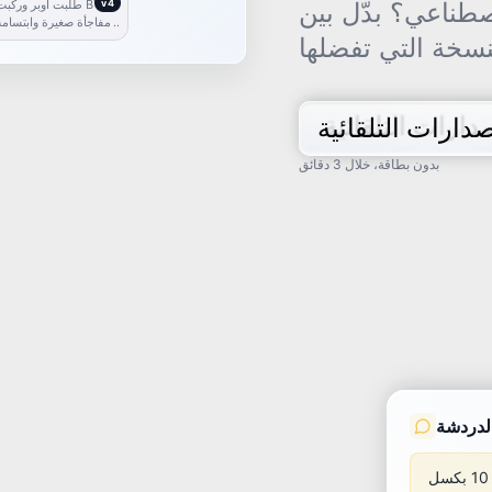
اصطناعي؟ بدّل بين
v4
أوبر مفاجئ
طلبت أوبر وركبت BYD
مفاجأة صغيرة وابتسامة
كبيرة.
دارات التلقائية
بدون بطاقة، خلال 3 دقائق
لدردشة