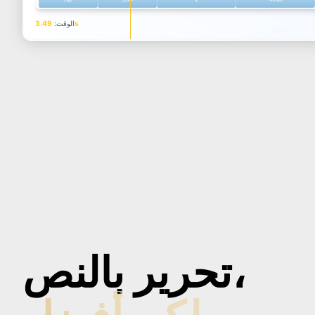
تحرير بالنص،
3.49
s
فيديو