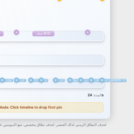
12s
16s
شعار BYD
شعار BYD
لأنني لم أطلب هذه السيارة بالتحديد،
لكنني حصلت على BYD.
محظوظًا
كنت
ما
نوعًا
أوبر.
طلبت
ما
نوعًا
أوبر.
s
المدة
:
24
de: Click timeline to drop first pin