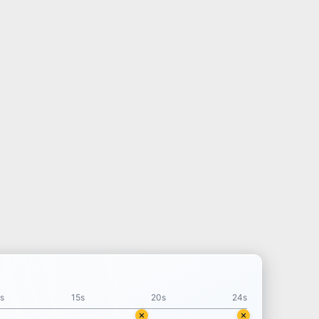
s
15s
20s
24
s