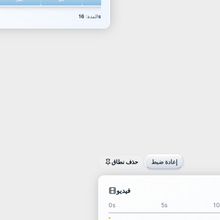
إعادة ضبط
حذف نطاق
فيديو
مقطع
0s
5s
10
1