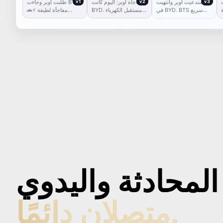
.
v3
مشوار BYD
استدعيت أوبر وانتهيت
v2
مفاجأة أوبر
مفاجأة أوبر: اليوم كانت
v1
مشوار مفاجئ
طلبت أوبر وجاءت BYD.
في BYD. BTS سريع
BYD. مستقبل الكهرباء
🚗⚡ مفاجأة لطيفة
للرحلة وانطباعات أولى.
وصل.
بصراحة.
المحادثة واليدوي
متصلان دائمًا.