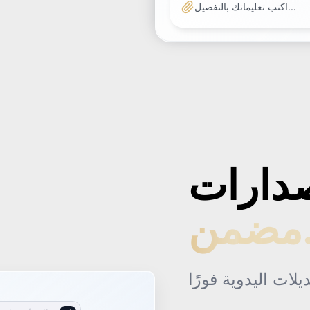
اكتب تعليماتك بالتفصيل...
من.
طلبت أوبر
وجاءتني BYD!