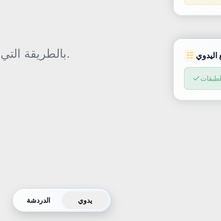
عدّل في Manual ونقّح عبر Chat. بالطريقة التي تناسبك.
 اليدوي
لطبقات
يدوي
الدردشة