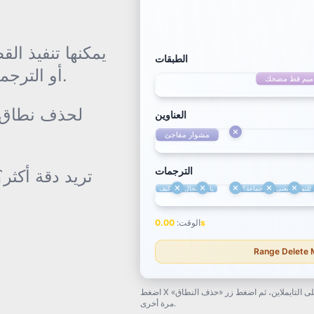
8s
الطبقات
عنصر: المقاطع، العناوين، الـ overlays أو الترجمات.
ميم قط مضحك
ميم قط مضحك
العناوين
مشوار مفاجئ
الترجمات
تريد دقة أكثر
للتو
يعني…
جماعة؟
يا
الحال
كيف
طلبت
للتو
يعني…
جماعة؟
s
الوقت
:
0.00
s
المدة
:
16
Range Delete Mo
اضغط X لحذف النطاق الزمني لذلك العنصر. لحذف نطاق مخصص، ضع الدبوسين على التايملاين، ثم اضغط زر «حذف النطاق»
مرة أخرى.