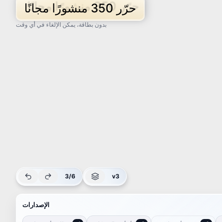
حرّر 350 منشورًا مجانًا
بدون بطاقة، يمكن الإلغاء في أي وقت
3/6
v3
الإصدارات
طلبت أوبر
طلبت أوبر
طلبت أوبر
وجاءتني BYD!
وجاءتني BYD!
وجاءتني BYD!