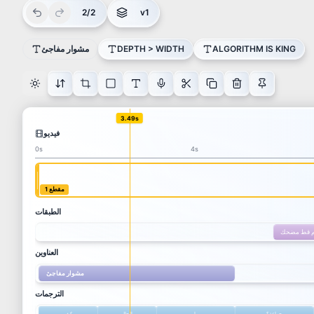
2/2
v1
ALGORITHM IS KING
DEPTH > WIDTH
مشوار مفاجئ