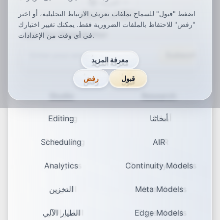
العربية
اضغط "قبول" للسماح بملفات تعريف الارتباط التحليلية، أو اختر
ar
de
en
es
fr
ja
ko
pt
vi
zh
x-default
"رفض" للاحتفاظ بالملفات الضرورية فقط. يمكنك تغيير اختيارك
Join Our Newsletter
في أي وقت من الإعدادات.
Subscribe
معرفة المزيد
قبول
رفض
Studio
Research
أبحاثنا
Editing
Scheduling
AIR
Analytics
Continuity Models
Meta Models
التخزين
Edge Models
الطيار الآلي