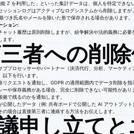
名が機能 Z を利用した」といった集計データは、個人を特定でき
セッションログはアクティブなログシステムから削除しますが
外に基づき氏名やメールを除いた形で保存される場合があります。
ーション:
チャット履歴は原則削除しますが、紛争解決や法的義務に必要
します。
 第三者への削
サブプロセッサーやパートナー（決済代行、分析、マーケティ
、以下を行います。
除リクエストを通知し、GDPR の適用範囲内でデータ削除を指
シーや保存義務がある場合、完全に削除できない可能性があり
根拠で残るのかを通知します。
公開したデータ（例: 共有ボードで公開した AI アウトプッ
その場合は直接第三者に連絡する方法をお伝えします。
 異議申し立て