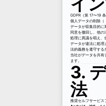
イン
GDPR（第 17〜
個人データの削除（
データが収集目的に
同意を撤回し、他の
処理に異議を唱え、
データが違法に処理
法的義務を遵守する
当社がデータを共有
ます。
3.
法
推奨セルフサービス