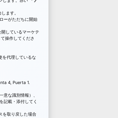
サインインします。赤い
「ア
力します。
ローがただちに開始
般公開しているマーケテ
して操作してくださ
使を代理しているな
nta 4, Puerta 1.
の一意な識別情報）、
書を記載・添付してく
スを取り戻した場合