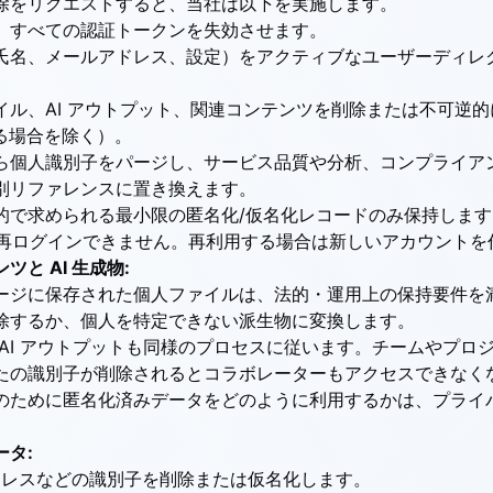
除をリクエストすると、当社は以下を実施します。
、すべての認証トークンを失効させます。
氏名、メールアドレス、設定）をアクティブなユーザーディレ
イル、AI アウトプット、関連コンテンツを削除または不可逆
る場合を除く）。
ら個人識別子をパージし、サービス品質や分析、コンプライア
別リファレンスに置き換えます。
的で求められる最小限の匿名化/仮名化レコードのみ保持します
AI へ再ログインできません。再利用する場合は新しいアカウント
と AI 生成物:
ージに保存された個人ファイルは、法的・運用上の保持要件を
除するか、個人を特定できない派生物に変換します。
 AI アウトプットも同様のプロセスに従います。チームやプロ
たの識別子が削除されるとコラボレーターもアクセスできなく
のために匿名化済みデータをどのように利用するかは、
プライ
。
タ:
 アドレスなどの識別子を削除または仮名化します。