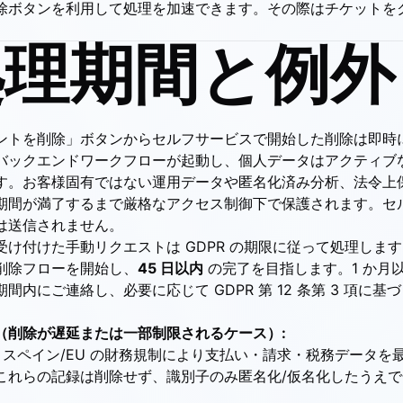
除ボタンを利用して処理を加速できます。その際はチケットを
 処理期間と例外
ントを削除」ボタンからセルフサービスで開始した削除は即時
バックエンドワークフローが起動し、個人データはアクティブ
す。お客様固有ではない運用データや匿名化済み分析、法令上
期間が満了するまで厳格なアクセス制御下で保護されます。セ
は送信されません。
受け付けた手動リクエストは GDPR の期限に従って処理しま
削除フローを開始し、
45 日以内
の完了を目指します。1 か月
間内にご連絡し、必要に応じて GDPR 第 12 条第 3 項に基
（削除が遅延または一部制限されるケース）:
スペイン/EU の財務規制により支払い・請求・税務データを最大
これらの記録は削除せず、識別子のみ匿名化/仮名化したうえ