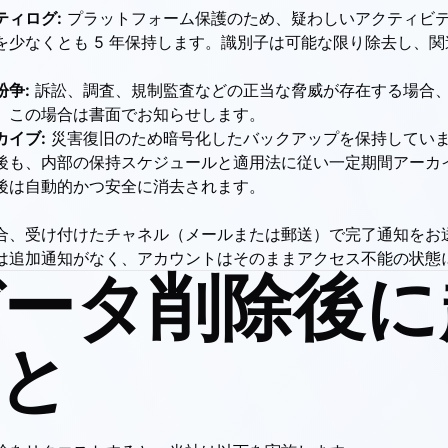
ティログ:
プラットフォーム保護のため、疑わしいアクティビ
を少なくとも 5 年保持します。識別子は可能な限り除去し、
争:
訴訟、調査、規制監査などの正当な脅威が存在する場合
。この場合は書面でお知らせします。
カイブ:
災害復旧のため暗号化したバックアップを保持してい
後も、内部の保持スケジュールと適用法に従い一定期間アーカ
後は自動的かつ安全に消去されます。
合、受け付けたチャネル（メールまたは郵送）で完了通知をお
は追加通知がなく、アカウントはそのままアクセス不能の状態
 データ削除後
と