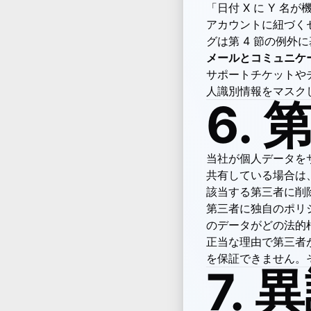
「日付 X に Y 
アカウントに紐づく
グは第 4 節の例
メールとコミュニケ
サポートチケットや
人識別情報をマスク
6.
当社が個人データを
共有している場合は
該当する第三者に削
第三者に独自のポリ
のデータがどの法的
正当な理由で第三者が
を保証できません。
7.