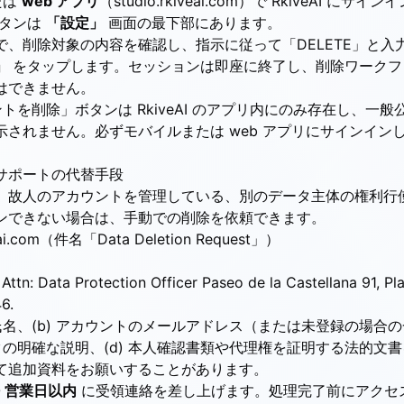
たは
web アプリ
（studio.rkiveai.com）で RkiveAI に
タンは
「設定」
画面の最下部にあります。
で、削除対象の内容を確認し、指示に従って「DELETE」と入
」
をタップします。セッションは即座に終了し、削除ワークフ
はできません。
トを削除」ボタンは RkiveAI のアプリ内にのみ存在し、一
示されません。必ずモバイルまたは web アプリにサインイン
サポートの代替手段
、故人のアカウントを管理している、別のデータ主体の権利行
ンできない場合は、手動での削除を依頼できます。
ai.com
（件名「Data Deletion Request」）
Attn: Data Protection Officer Paseo de la Castellana 91, Pla
6.
 氏名、(b) アカウントのメールアドレス（または未登録の場合
ータの明確な説明、(d) 本人確認書類や代理権を証明する法的文
て追加資料をお願いすることがあります。
0 営業日以内
に受領連絡を差し上げます。処理完了前にアクセ