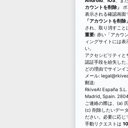
Android
、
iOS
、ま
カウントを削除」
ボ
表示される確認画面
「アカウントを削除
され、取り消すこと
重要:
赤い「アカウン
ィングサイトには表
い。
アクセシビリティと
認証手段を紛失した
どの理由でサインイ
メール:
legal@rkive
郵送:
RkiveAI España S.L. 
Madrid, Spain. 2804
ご連絡の際は、(a)
(c) 削除したいデ
ださい。必要に応じ
手動リクエストは
1