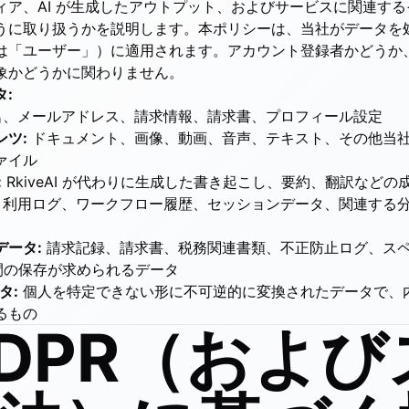
ィア、AI が生成したアウトプット、およびサービスに関連す
うに取り扱うかを説明します。本ポリシーは、当社がデータを
は「ユーザー」）に適用されます。アカウント登録者かどうか、ま
象かどうかに関わりません。
:
、メールアドレス、請求情報、請求書、プロフィール設定
ツ:
ドキュメント、画像、動画、音声、テキスト、その他当
ァイル
:
RkiveAI が代わりに生成した書き起こし、要約、翻訳などの
利用ログ、ワークフロー履歴、セッションデータ、関連する
データ:
請求記録、請求書、税務関連書類、不正防止ログ、スペイ
年間の保存が求められるデータ
タ:
個人を特定できない形に不可逆的に変換されたデータで、
るもの
 GDPR（およ