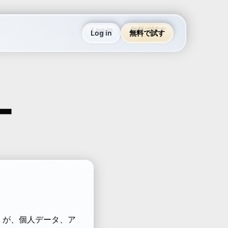
Log in
無料で試す
ー
ち」）が、個人データ、ア