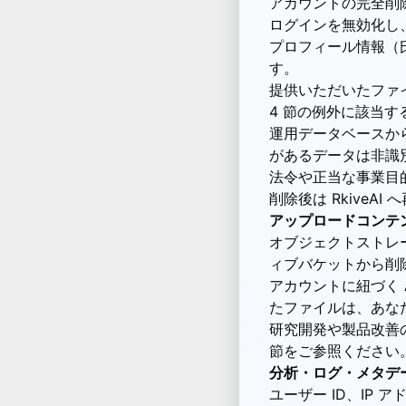
アカウントの完全削
ログインを無効化し
プロフィール情報（
す。
提供いただいたファ
4 節の例外に該当す
運用データベースか
があるデータは非識
法令や正当な事業目
削除後は Rkive
アップロードコンテンツ
オブジェクトストレ
ィブバケットから削
アカウントに紐づく
たファイルは、あな
研究開発や製品改善
節をご参照ください
分析・ログ・メタデー
ユーザー ID、IP