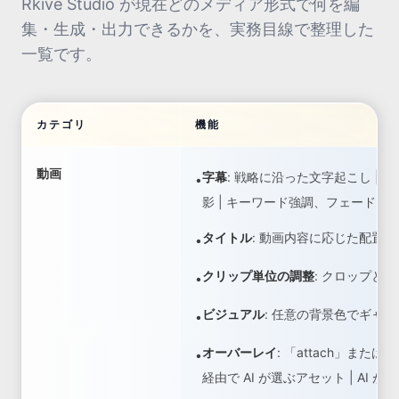
Rkive Studio が現在どのメディア形式で何を編
集・生成・出力できるかを、実務目線で整理した
一覧です。
カテゴリ
機能
動画
字幕
:
戦略に沿った文字起こし | 
•
影 | キーワード強調、フェード・
タイトル
:
動画内容に応じた配置 |
•
クリップ単位の調整
:
クロップと回
•
ビジュアル
:
任意の背景色でギャッ
•
オーバーレイ
:
「attach」または「s
•
経由で AI が選ぶアセット | AI