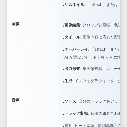
サムネイル
:
「attach」または「s
•
画像
画像編集
:
クロップと回転 | 色味
•
タイトル
:
画像内容に応じた配置 |
•
オーバーレイ
:
「attach」または「s
•
AI が選ぶアセット | AI がその
出力形式
:
単画像投稿 | カルーセル
•
生成
:
インフォグラフィック | 生
•
音声
ソース
:
自分のトラックをアップロード 
•
トラック制御
:
音源の組み合わせ | 
•
同期
:
ビート基準 | 歌詞基準 | 
•