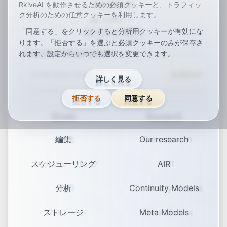
RKIVE AI
RkiveAI を動作させるための必須クッキーと、トラフィッ
ク分析のための任意クッキーを利用します。
日本語
「同意する」をクリックすると分析用クッキーが有効にな
ar
de
en
es
fr
ja
ko
pt
vi
zh
x-default
ります。「拒否する」を選ぶと必須クッキーのみが保存さ
Join Our Newsletter
れます。設定からいつでも選択を変更できます。
Subscribe
詳しく見る
拒否する
同意する
Studio
Research
編集
Our research
スケジューリング
AIR
分析
Continuity Models
ストレージ
Meta Models