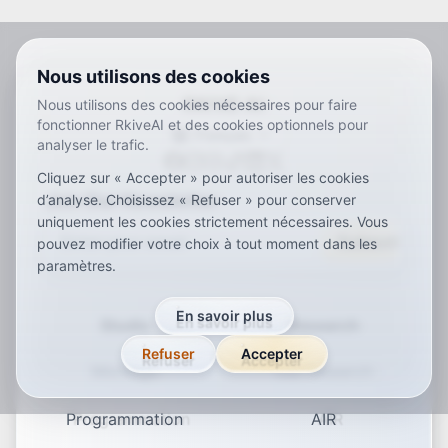
Nous utilisons des cookies
RKIVE AI
Nous utilisons des cookies nécessaires pour faire
fonctionner RkiveAI et des cookies optionnels pour
Français
analyser le trafic.
ar
de
en
es
fr
ja
ko
pt
vi
zh
x-default
Cliquez sur « Accepter » pour autoriser les cookies
Join Our Newsletter
d’analyse. Choisissez « Refuser » pour conserver
uniquement les cookies strictement nécessaires. Vous
Subscribe
pouvez modifier votre choix à tout moment dans les
paramètres.
En savoir plus
Studio
Research
Refuser
Accepter
Montage
Our research
Programmation
AIR