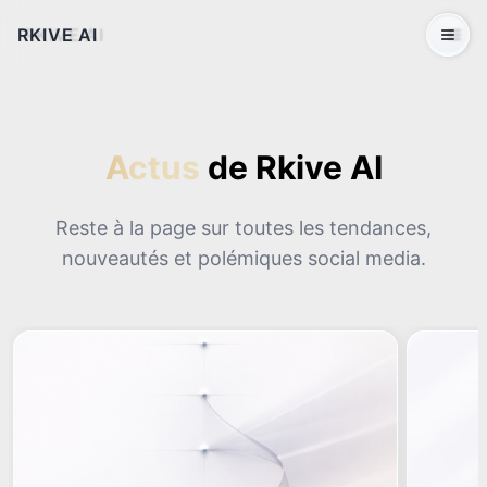
RKIVE AI
Open 
Actus
de Rkive AI
Reste à la page sur toutes les tendances,
nouveautés et polémiques social media.
Introducing: Golden
Glass UI