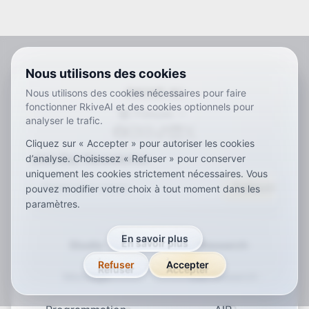
Built for continuity across recording,
editing, strategy, and analysis,
Golden Glass is the UI foundation for
a system where Studio is the first
environment in a broader operating
Nous utilisons des cookies
model.
RKIVE AI
Nous utilisons des cookies nécessaires pour faire
fonctionner RkiveAI et des cookies optionnels pour
Français
analyser le trafic.
ar
de
en
es
fr
ja
ko
pt
vi
zh
x-default
Cliquez sur « Accepter » pour autoriser les cookies
Join Our Newsletter
d’analyse. Choisissez « Refuser » pour conserver
uniquement les cookies strictement nécessaires. Vous
Subscribe
pouvez modifier votre choix à tout moment dans les
paramètres.
En savoir plus
Studio
Research
Refuser
Accepter
Montage
Our research