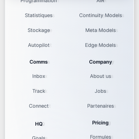
Programmation
AIR
Statistiques
Continuity Models
Stockage
Meta Models
Autopilot
Edge Models
Comms
Company
Inbox
About us
Track
Jobs
Connect
Partenaires
Pricing
HQ
Formules
Goals