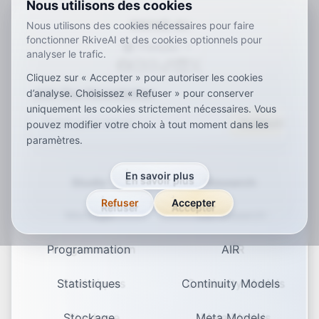
Nous utilisons des cookies
RKIVE AI
Nous utilisons des cookies nécessaires pour faire
fonctionner RkiveAI et des cookies optionnels pour
Français
analyser le trafic.
ar
de
en
es
fr
ja
ko
pt
vi
zh
x-default
Cliquez sur « Accepter » pour autoriser les cookies
Join Our Newsletter
d’analyse. Choisissez « Refuser » pour conserver
uniquement les cookies strictement nécessaires. Vous
Subscribe
pouvez modifier votre choix à tout moment dans les
paramètres.
En savoir plus
Studio
Research
Refuser
Accepter
Montage
Our research
Programmation
AIR
Statistiques
Continuity Models
Stockage
Meta Models