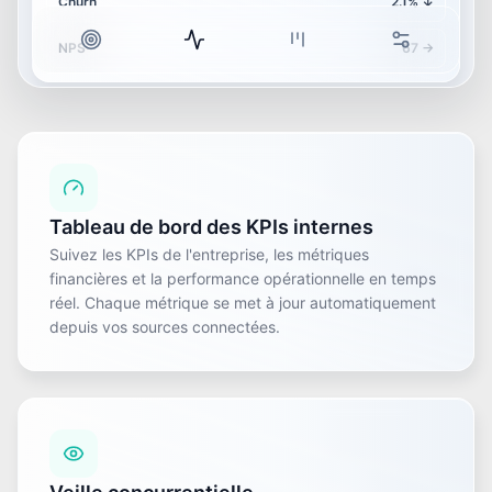
Churn
2.1%
↓
NPS
67
→
AGENT ACTIVITY
Market scanner completed analysis
2 min ago
KPI aggregator refreshed dashboard
14 min ago
Tableau de bord des KPIs internes
Suivez les KPIs de l'entreprise, les métriques
financières et la performance opérationnelle en temps
réel. Chaque métrique se met à jour automatiquement
depuis vos sources connectées.