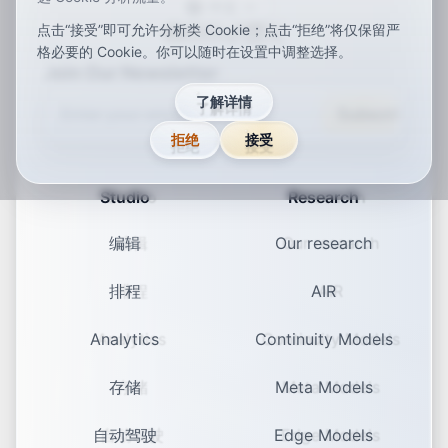
中文
点击“接受”即可允许分析类 Cookie；点击“拒绝”将仅保留严
ar
de
en
es
fr
ja
ko
pt
vi
zh
x-default
格必要的 Cookie。你可以随时在设置中调整选择。
Join Our Newsletter
了解详情
Subscribe
拒绝
接受
Studio
Research
编辑
Our research
排程
AIR
Analytics
Continuity Models
存储
Meta Models
自动驾驶
Edge Models