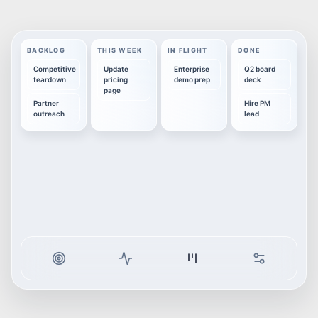
BACKLOG
THIS WEEK
IN FLIGHT
DONE
Competitive
Update
Enterprise
Q2 board
teardown
pricing
demo prep
deck
page
Partner
Hire PM
outreach
lead