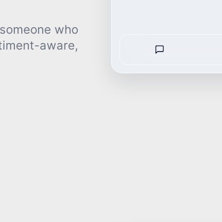
ke someone who
T
timent-aware,
L
T