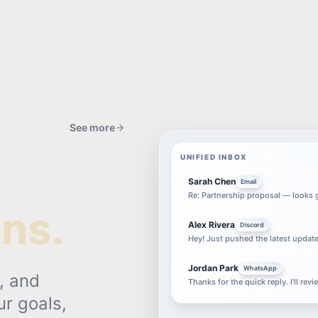
:
See more
UNIFIED INBOX
Sarah Chen
Email
Re: Partnership proposal — looks gre
ns.
Alex Rivera
Discord
0
Hey! Just pushed the latest updates
Jordan Park
WhatsApp
, and
Thanks for the quick reply. I'll revie
ur goals,
O