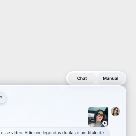
Chat
Manual
r?
r?
 esse vídeo. Adicione legendas duplas e um título de
 esse vídeo. Adicione legendas duplas e um título de