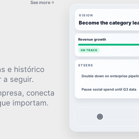
See more
VISION
Become the category le
Revenue growth
ON TRACK
STEERS
s e histórico
Double down on enterprise pipeli
 a seguir.
Pause social spend until Q3 data
mpresa, conecta
que importam.