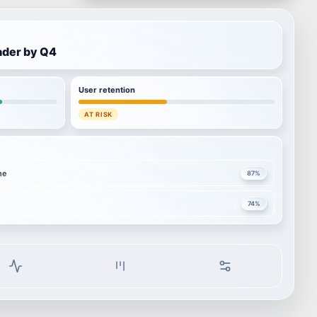
ader by Q4
User retention
AT RISK
ne
87
%
74
%