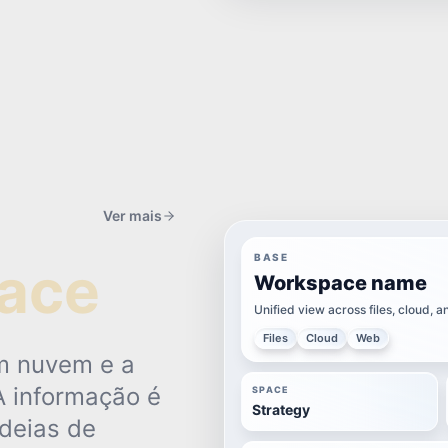
Ver mais
BASE
ace
Workspace name
Unified view across files, cloud, 
Files
Cloud
Web
m nuvem e a
A informação é
SPACE
Strategy
deias de