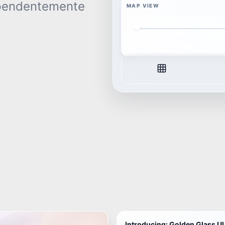
ependentemente
MAP VIEW
Introducing: Golden Glass UI