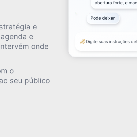
abertura forte, e man
abertura forte, e man
Pode deixar.
Pode deixar.
stratégia e
, agenda e
Digite suas instruções de
Digite suas instruções de
intervém onde
2/2
v1
om o
ao seu público
Carona surpresa
DEPTH >