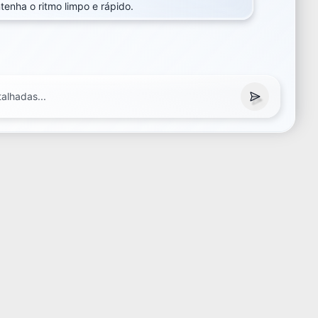
tenha o ritmo limpo e rápido.
tenha o ritmo limpo e rápido.
talhadas...
talhadas...
 WIDTH
ALGORITHM IS KING