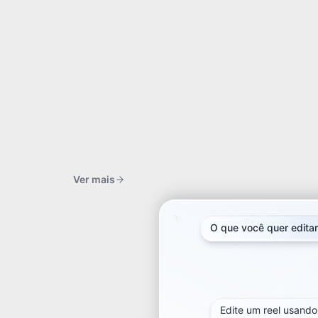
Ver mais
O que você quer edita
O que você quer edita
Edite um reel usando
Edite um reel usando