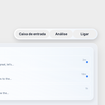
Caixa de entrada
Análise
Ligar
2m
3.49
s
at, let's...
Vídeo
18m
s
4s
 to the...
1h
Clip 1
w the...
verlays