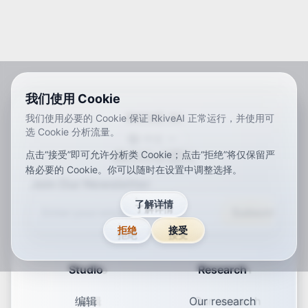
我们使用 Cookie
RKIVE AI
我们使用必要的 Cookie 保证 RkiveAI 正常运行，并使用可
选 Cookie 分析流量。
中文
点击“接受”即可允许分析类 Cookie；点击“拒绝”将仅保留严
ar
de
en
es
fr
ja
ko
pt
vi
zh
x-default
格必要的 Cookie。你可以随时在设置中调整选择。
Join Our Newsletter
了解详情
Subscribe
拒绝
接受
Studio
Research
编辑
Our research