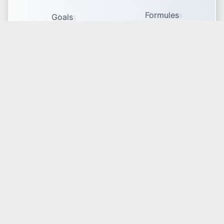
Formules
Goals
Status
Connect
Manage
News
Blog
Base
Navigate
Événements
Operate
Guides
Build
FAQs
Contact
Vie privée