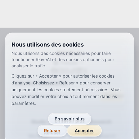
Nous utilisons des cookies
RKIVE AI
Nous utilisons des cookies nécessaires pour faire
fonctionner RkiveAI et des cookies optionnels pour
Français
analyser le trafic.
ar
de
en
es
fr
ja
ko
pt
vi
zh
x-default
Cliquez sur « Accepter » pour autoriser les cookies
Join Our Newsletter
d’analyse. Choisissez « Refuser » pour conserver
uniquement les cookies strictement nécessaires. Vous
Subscribe
pouvez modifier votre choix à tout moment dans les
paramètres.
En savoir plus
Studio
Research
Refuser
Accepter
Montage
Our research