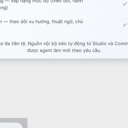
ờng — xếp hạng mức độ (theo dõi, hành
✅
ọng)
m — theo dõi xu hướng, thuật ngữ, chủ
✅
rợ đa tiền tệ. Nguồn nội bộ kéo tự động từ Studio và Comm
được agent làm mới theo yêu cầu.