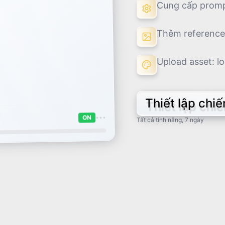
Cung cấp prompt
Thêm reference
Upload asset: lo
Thiết lập chiế
•••
ON
Tất cả tính năng, 7 ngày