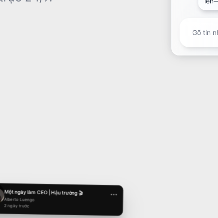
lên—
Gõ tin n
12K
12:34
234
Một ngày làm CEO | Hậu trường 🎬
Alberto Luengo
2 ngày trước