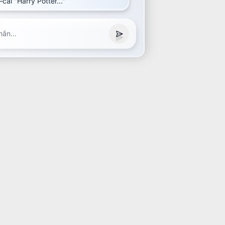
cái "Harry Potter..."
hắn...