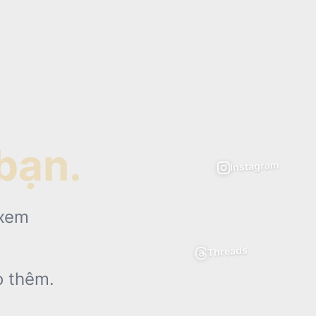
bạn.
Instagram
 xem
Threads
o thêm.