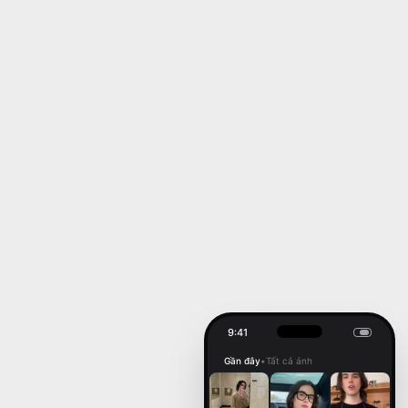
9:41
Gần đây
•
Tất cả ảnh