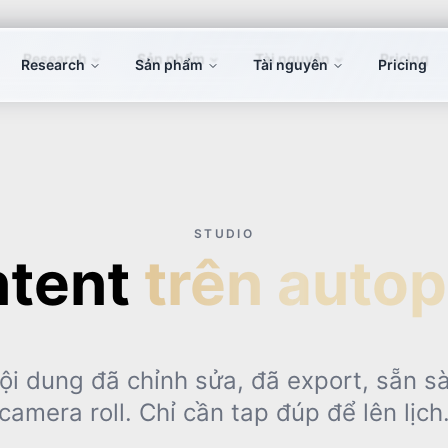
Research
Sản phẩm
Tài nguyên
Pricing
STUDIO
tent
trên autopi
nội dung đã chỉnh sửa, đã export, sẵn s
camera roll. Chỉ cần tap đúp để lên lịch