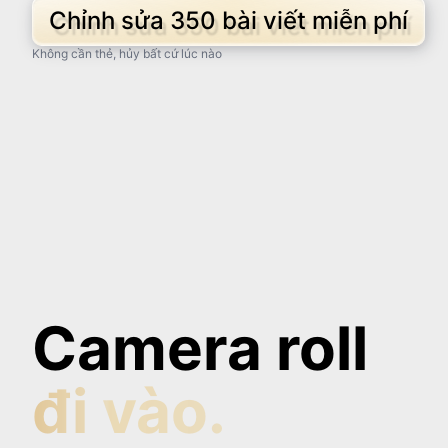
Chỉnh sửa 350 bài viết miễn phí
Không cần thẻ, hủy bất cứ lúc nào
Camera roll
đi vào.