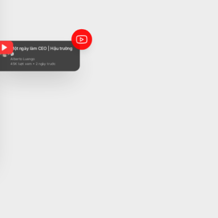
234
@alberto__luengo
Routine buổi sáng ✨