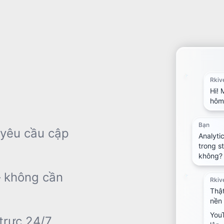
Rkiv
Hi! 
hôm
Bạn
 yêu cầu cập
Analyti
trong s
không?
— không cần
Rkiv
Thật
nền 
You
trực 24/7.