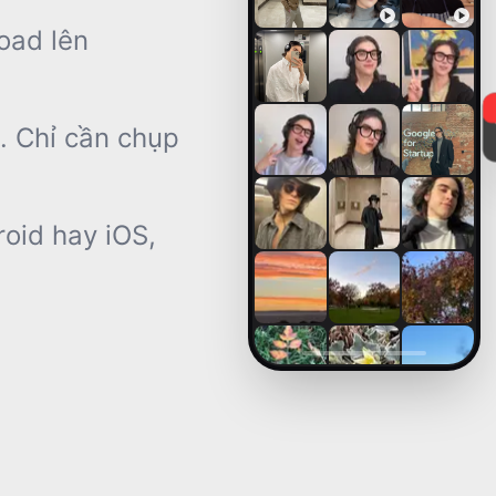
oad lên
e. Chỉ cần chụp
roid hay iOS,