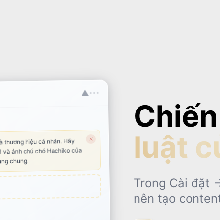
▲
•••
Chiến
luật c
và thương hiệu cá nhân. Hãy
al và ảnh chú chó Hachiko của
hung chung.
Trong Cài đặt 
nên tạo content