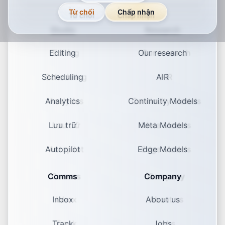
Từ chối
Chấp nhận
Studio
Research
Editing
Our research
Scheduling
AIR
Analytics
Continuity Models
Lưu trữ
Meta Models
Autopilot
Edge Models
Comms
Company
Inbox
About us
Track
Jobs