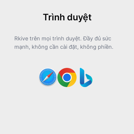
8:00
Trình duyệt
9:00
Rkive trên mọi trình duyệt. Đầy đủ sức
mạnh, không cần cài đặt, không phiền.
10:00
11:00
12:00
13:00
14:00