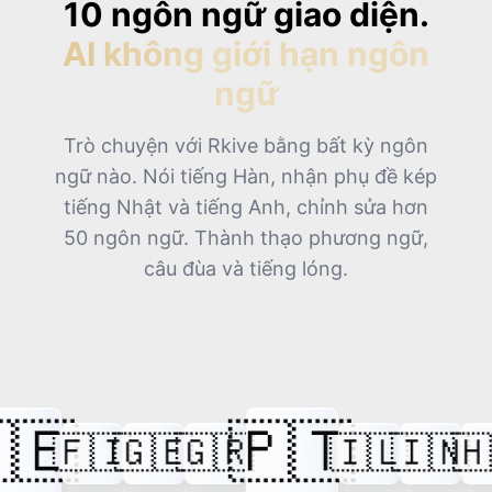
10 ngôn ngữ giao diện.
15:00
AI không giới hạn ngôn
ngữ
16:00
Trò chuyện với Rkive bằng bất kỳ ngôn
17:00
ngữ nào. Nói tiếng Hàn, nhận phụ đề kép
tiếng Nhật và tiếng Anh, chỉnh sửa hơn
18:00
50 ngôn ngữ. Thành thạo phương ngữ,
câu đùa và tiếng lóng.
19:00
20:00
21:00
🇵🇹
🇸
🇪
🇬🇷
🇮🇱
🇮🇳
🇭🇺
🇮🇸
22:00