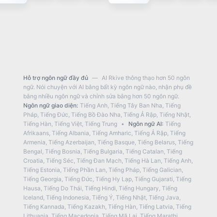
23:00
Hỗ trợ ngôn ngữ đầy đủ
—
AI Rkive thông thạo hơn 50 ngôn
ngữ. Nói chuyện với AI bằng bất kỳ ngôn ngữ nào, nhận phụ đề
bằng nhiều ngôn ngữ và chỉnh sửa bằng hơn 50 ngôn ngữ.
Ngôn ngữ giao diện
:
Tiếng Anh
,
Tiếng Tây Ban Nha
,
Tiếng
Pháp
,
Tiếng Đức
,
Tiếng Bồ Đào Nha
,
Tiếng Ả Rập
,
Tiếng Nhật
,
Tiếng Hàn
,
Tiếng Việt
,
Tiếng Trung
•
Ngôn ngữ AI
:
Tiếng
Afrikaans
,
Tiếng Albania
,
Tiếng Amharic
,
Tiếng Ả Rập
,
Tiếng
Armenia
,
Tiếng Azerbaijan
,
Tiếng Basque
,
Tiếng Belarus
,
Tiếng
Bengal
,
Tiếng Bosnia
,
Tiếng Bulgaria
,
Tiếng Catalan
,
Tiếng
Croatia
,
Tiếng Séc
,
Tiếng Đan Mạch
,
Tiếng Hà Lan
,
Tiếng Anh
,
Tiếng Estonia
,
Tiếng Phần Lan
,
Tiếng Pháp
,
Tiếng Galician
,
Tiếng Georgia
,
Tiếng Đức
,
Tiếng Hy Lạp
,
Tiếng Gujarati
,
Tiếng
Hausa
,
Tiếng Do Thái
,
Tiếng Hindi
,
Tiếng Hungary
,
Tiếng
Iceland
,
Tiếng Indonesia
,
Tiếng Ý
,
Tiếng Nhật
,
Tiếng Java
,
Tiếng Kannada
,
Tiếng Kazakh
,
Tiếng Hàn
,
Tiếng Latvia
,
Tiếng
Lithuania
,
Tiếng Macedonia
,
Tiếng Mã Lai
,
Tiếng Marathi
,