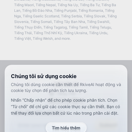
Tiếng Maori
,
Tiếng Nepal
,
Tiếng Na Uy
,
Tiếng Ba Tư
,
Tiếng Ba
Lan
,
Tiếng Bồ Đào Nha
,
Tiếng Punjabi
,
Tiếng Romania
,
Tiếng
Nga
,
Tiếng Gaelic Scotland
,
Tiếng Serbia
,
Tiếng Slovak
,
Tiếng
Slovenia
,
Tiếng Somali
,
Tiếng Tây Ban Nha
,
Tiếng Swahili
,
Tiếng Thụy Điển
,
Tiếng Tagalog
,
Tiếng Tamil
,
Tiếng Telugu
,
Tiếng Thái
,
Tiếng Thổ Nhĩ Kỳ
,
Tiếng Ukraina
,
Tiếng Urdu
,
Tiếng Việt
,
Tiếng Welsh
, and more.
Chúng tôi sử dụng cookie
RKIVE AI
Chúng tôi dùng cookie cần thiết để RkiveAI hoạt động và
cookie tùy chọn để phân tích lưu lượng.
Tiếng Việt
Nhấn “Chấp nhận” để cho phép cookie phân tích. Chọn
ar
de
en
es
fr
ja
ko
pt
vi
zh
x-default
“Từ chối” để chỉ giữ các cookie thực sự cần thiết. Bạn có
Join Our Newsletter
thể thay đổi lựa chọn bất cứ lúc nào trong phần cài đặt.
Subscribe
Tìm hiểu thêm