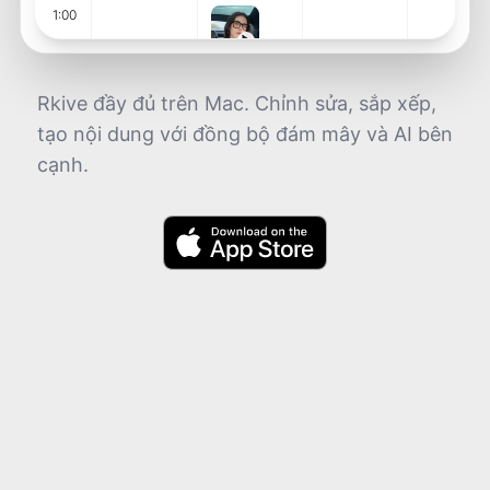
1:00
2:00
Rkive đầy đủ trên Mac. Chỉnh sửa, sắp xếp,
tạo nội dung với đồng bộ đám mây và AI bên
cạnh.
3:00
4:00
5:00
6:00
7:00