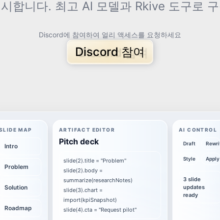
시합니다. 최고 AI 모델과 Rkive 도구로 
Discord에 참여하여 얼리 액세스를 요청하세요
Discord 참여
SLIDE MAP
ARTIFACT EDITOR
AI CONTROL
Pitch deck
Draft
Rewri
Intro
Style
Apply
slide(2).title = "Problem"
Problem
slide(2).body =
3 slide
summarize(researchNotes)
Solution
updates
slide(3).chart =
ready
import(kpiSnapshot)
Roadmap
slide(4).cta = "Request pilot"