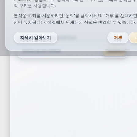
RKIVE AI
적 쿠키를 사용합니다.
한국어
분석용 쿠키를 허용하려면 ‘동의’를 클릭하세요. ‘거부’를 선택하면
ar
de
en
es
fr
ja
ko
pt
vi
zh
x-default
키만 유지됩니다. 설정에서 언제든지 선택을 변경할 수 있습니다.
Join Our Newsletter
자세히 알아보기
거부
Subscribe