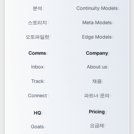
분석
Continuity Models
스토리지
Meta Models
오토파일럿
Edge Models
Comms
Company
Inbox
About us
Track
채용
Connect
파트너 문의
Pricing
HQ
요금제
Goals