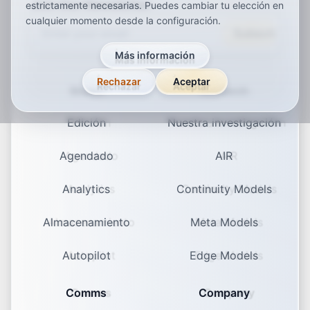
Join Our Newsletter
estrictamente necesarias. Puedes cambiar tu elección en
cualquier momento desde la configuración.
Subscribe
Más información
Rechazar
Aceptar
Studio
Research
Edición
Nuestra investigación
Agendado
AIR
Analytics
Continuity Models
Almacenamiento
Meta Models
Autopilot
Edge Models
Comms
Company