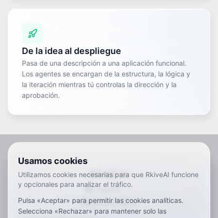
De la idea al despliegue
Pasa de una descripción a una aplicación funcional.
Los agentes se encargan de la estructura, la lógica y
la iteración mientras tú controlas la dirección y la
aprobación.
Usamos cookies
RKIVE AI
Utilizamos cookies necesarias para que RkiveAI funcione
y opcionales para analizar el tráfico.
Español
Pulsa «Aceptar» para permitir las cookies analíticas.
ar
de
en
es
fr
ja
ko
pt
vi
zh
x-default
Selecciona «Rechazar» para mantener solo las