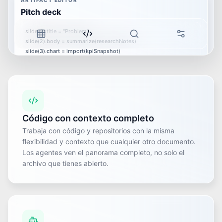
ARTIFACT EDITOR
Pitch deck
slide(2).title = "Problem"
slide(2).body = summarize(researchNotes)
slide(3).chart = import(kpiSnapshot)
slide(4).cta = "Request pilot"
AI CONTROL
Draft
Rewrite
Código con contexto completo
Style
Apply
Trabaja con código y repositorios con la misma
flexibilidad y contexto que cualquier otro documento.
3 slide updates ready
Los agentes ven el panorama completo, no solo el
archivo que tienes abierto.