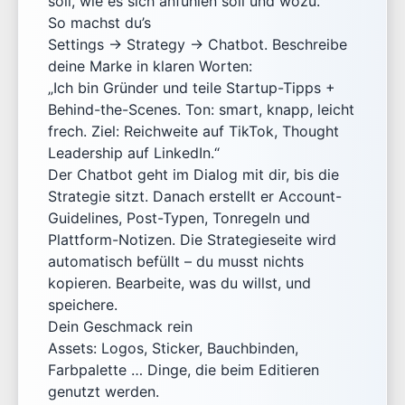
soll, wie es sich anfühlen soll und wozu.
So machst du’s
Settings → Strategy → Chatbot. Beschreibe
deine Marke in klaren Worten:
„Ich bin Gründer und teile Startup-Tipps +
Behind-the-Scenes. Ton: smart, knapp, leicht
frech. Ziel: Reichweite auf TikTok, Thought
Leadership auf LinkedIn.“
Der Chatbot geht im Dialog mit dir, bis die
Strategie sitzt. Danach erstellt er Account-
Guidelines, Post-Typen, Tonregeln und
Plattform-Notizen. Die Strategieseite wird
automatisch befüllt – du musst nichts
kopieren. Bearbeite, was du willst, und
speichere.
Dein Geschmack rein
Assets: Logos, Sticker, Bauchbinden,
Farbpalette … Dinge, die beim Editieren
genutzt werden.