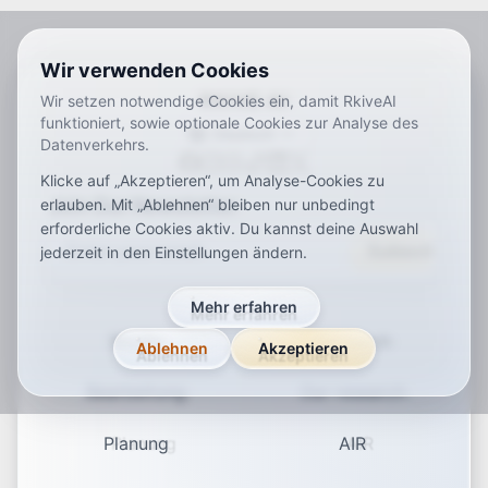
Wir verwenden Cookies
RKIVE AI
Wir setzen notwendige Cookies ein, damit RkiveAI
funktioniert, sowie optionale Cookies zur Analyse des
Deutsch
Datenverkehrs.
ar
de
en
es
fr
ja
ko
pt
vi
zh
x-default
Klicke auf „Akzeptieren“, um Analyse-Cookies zu
Join Our Newsletter
erlauben. Mit „Ablehnen“ bleiben nur unbedingt
erforderliche Cookies aktiv. Du kannst deine Auswahl
Subscribe
jederzeit in den Einstellungen ändern.
Mehr erfahren
Studio
Research
Ablehnen
Akzeptieren
Bearbeitung
Our research
Planung
AIR