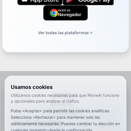
ABRIR EN
Navegador
Ver todas las plataformas
Usamos cookies
RKIVE AI
Utilizamos cookies necesarias para que RkiveAI funcione
y opcionales para analizar el tráfico.
Español
Pulsa «Aceptar» para permitir las cookies analíticas.
ar
de
en
es
fr
ja
ko
pt
vi
zh
x-default
Selecciona «Rechazar» para mantener solo las
Join Our Newsletter
estrictamente necesarias. Puedes cambiar tu elección en
cualquier momento desde la configuración.