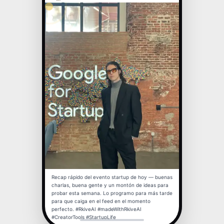
15:00
16:00
17:00
18:00
19:00
20:00
Recap rápido del evento startup de hoy — buenas
charlas, buena gente y un montón de ideas para
probar esta semana. Lo programo para más tarde
para que caiga en el feed en el momento
21:00
perfecto. #RkiveAI #madeWithRkiveAI
#CreatorTools #StartupLife