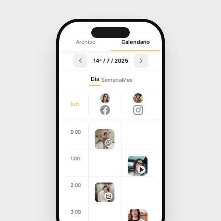
Archivo
Calendario
14ª / 7 / 2025
Día
Semana
Mes
lun
0:00
1:00
2:00
3:00