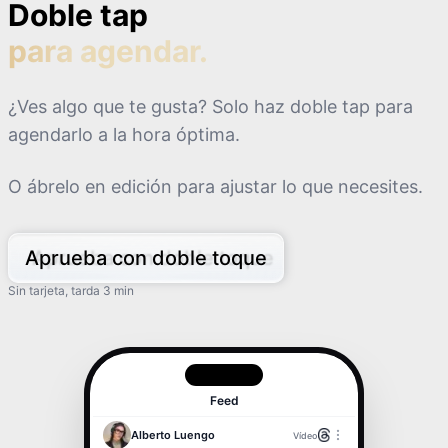
Doble tap
7:00
para agendar.
8:00
¿Ves algo que te gusta? Solo haz doble tap para
agendarlo a la hora óptima.
9:00
O ábrelo en edición para ajustar lo que necesites.
10:00
Aprueba con doble toque
11:00
Sin tarjeta, tarda 3 min
12:00
13:00
Feed
Alberto Luengo
Vídeo
14:00